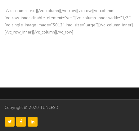
[/vc_column_text][/vc_column][/vc_row][vc_row][vc_column]
[vc_row_inner disable_element=”yes”][vc_column_inner width=”1/2″]
[vc_single_image image=”3012″ img_size=”large”][/vc_column_inner]
[/vc_row_inner][/vc_column][/vc_row]
Copyright © 2020 TUNCESD